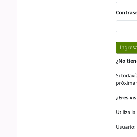
Contras
¿No tien
Si todaví
próxima v
¿Eres vi
Utiliza l
Usuario: 