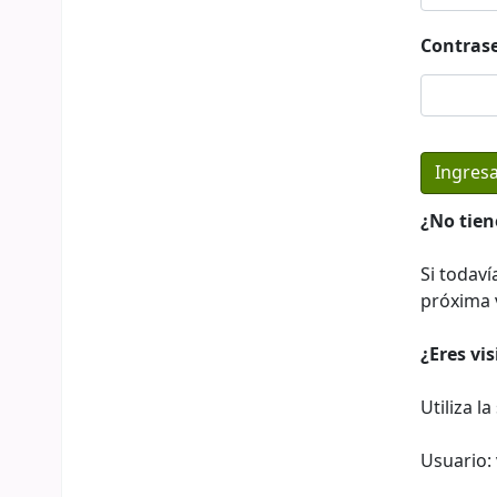
Contras
¿No tien
Si todaví
próxima v
¿Eres vi
Utiliza l
Usuario: 